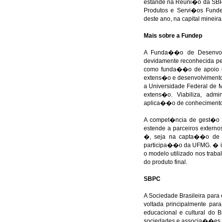
estande na Reuni�o da SBP
Produtos e Servi�os Fund
deste ano, na capital mineira
Mais sobre a Fundep
A Funda��o de Desenvolv
devidamente reconhecida p
como funda��o de apoio e t
extens�o e desenvolvimento
a Universidade Federal de 
extens�o. Viabiliza, adm
aplica��o de conhecimentos
A compet�ncia de gest�o 
estende a parceiros extern
�, seja na capta��o de r
participa��o da UFMG. � im
o modelo utilizado nos trab
do produto final.
SBPC
A Sociedade Brasileira para 
voltada principalmente pa
educacional e cultural do 
sociedades e associa��es c