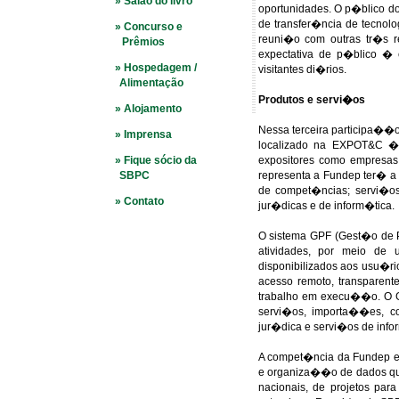
» Salão do livro
oportunidades. O p�blico do
de transfer�ncia de tecnolo
» Concurso e
reuni�o com outras tr�s 
Prêmios
expectativa de p�blico � 
» Hospedagem /
visitantes di�rios.
Alimentação
Produtos e servi�os
» Alojamento
Nessa terceira participa�
» Imprensa
localizado na EXPOT&C � 
» Fique sócio da
expositores como empresas,
SBPC
representa a Fundep ter� a 
de compet�ncias; servi�o
» Contato
jur�dicas e de inform�tica.
O sistema GPF (Gest�o de P
atividades, por meio de 
disponibilizados aos usu�r
acesso remoto, transparent
trabalho em execu��o. O GP
servi�os, importa��es, con
jur�dica e servi�os de info
A compet�ncia da Fundep e
e organiza��o de dados que 
nacionais, de projetos pa