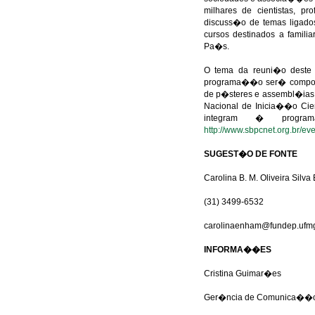
milhares de cientistas, pr
discuss�o de temas ligado
cursos destinados a famili
Pa�s.
O tema da reuni�o deste 
programa��o ser� composta
de p�steres e assembl�ias
Nacional de Inicia��o Cie
integram � progr
http://www.sbpcnet.org.br/ev
SUGEST�O DE FONTE
Carolina B. M. Oliveira Silv
(31) 3499-6532
carolinaenham@fundep.ufmg
INFORMA��ES
Cristina Guimar�es
Ger�ncia de Comunica��o