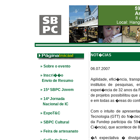
NOT�CIAS
» Sobre o evento
06.07.2007
» Inscri��o
Agilidade, efici�ncia, tra
Envio de Resumo
institutos de pesquisas, 
» 15ª SBPC Jovem
experi�ncia de 32 anos da
de projetos possibilitou que
» 14ª Jornada
e em todas as �reas do con
Nacional de IC
Com o intuito de apresent
» ExpoT&C
Tecnologia (GTT) do N�cleo
da Fundep participa da 59
» SBPC Cultural
Ci�ncia), que acontece de 8
» Feira de artesanato
�A expectativa � divulg