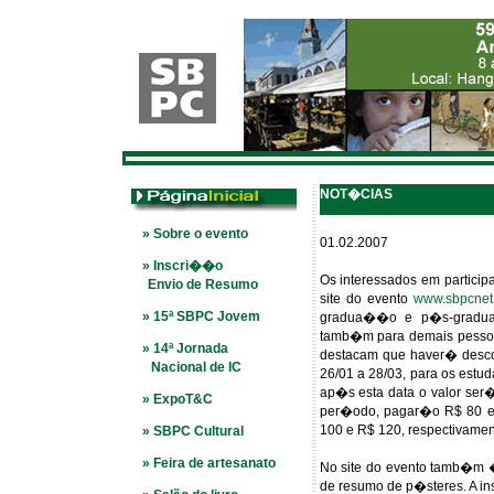
NOT�CIAS
» Sobre o evento
01.02.2007
» Inscri��o
Os interessados em partic
Envio de Resumo
site do evento
www.sbpcnet.
» 15ª SBPC Jovem
gradua��o e p�s-gradua�
tamb�m para demais pessoas
» 14ª Jornada
destacam que haver� desco
Nacional de IC
26/01 a 28/03, para os estu
ap�s esta data o valor se
» ExpoT&C
per�odo, pagar�o R$ 80 e 
100 e R$ 120, respectivamen
» SBPC Cultural
» Feira de artesanato
No site do evento tamb�m 
de resumo de p�steres. A in