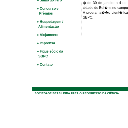
» Salão do livro
� de 30 de janeiro a 4 de 
cidade de Bel�m, no campus
» Concurso e
A programa��o cient�fica 
Prêmios
SBPC.
» Hospedagem /
Alimentação
» Alojamento
» Imprensa
» Fique sócio da
SBPC
» Contato
SOCIEDADE BRASILEIRA PARA O PROGRESSO DA CIÊNCIA