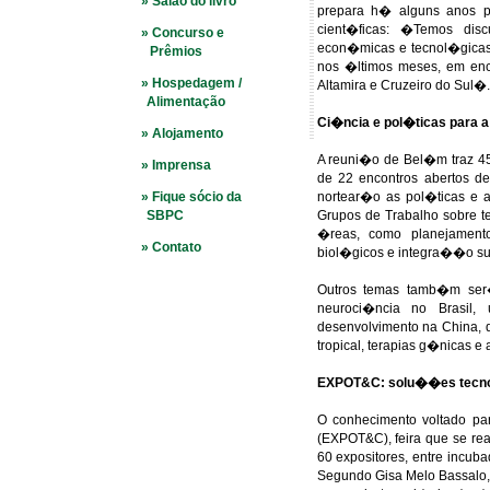
» Salão do livro
prepara h� alguns anos p
cient�ficas: �Temos dis
» Concurso e
econ�micas e tecnol�gicas
Prêmios
nos �ltimos meses, em enc
» Hospedagem /
Altamira e Cruzeiro do Sul�.
Alimentação
Ci�ncia e pol�ticas para a
» Alojamento
A reuni�o de Bel�m traz 45
» Imprensa
de 22 encontros abertos d
» Fique sócio da
nortear�o as pol�ticas e 
SBPC
Grupos de Trabalho sobre te
�reas, como planejament
» Contato
biol�gicos e integra��o su
Outros temas tamb�m ser�o
neuroci�ncia no Brasil, 
desenvolvimento na China, d
tropical, terapias g�nicas e
EXPOT&C: solu��es tecn
O conhecimento voltado p
(EXPOT&C), feira que se re
60 expositores, entre incub
Segundo Gisa Melo Bassalo