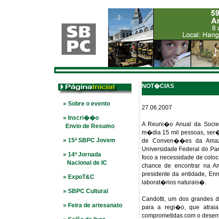
NOT�CIAS
» Sobre o evento
27.06.2007
» Inscri��o
A Reuni�o Anual da Socied
Envio de Resumo
m�dia 15 mil pessoas, ser�
» 15ª SBPC Jovem
de Conven��es da Amaz
Universidade Federal do P
» 14ª Jornada
foco a necessidade de colo
Nacional de IC
chance de encontrar na A
presidente da entidade, En
» ExpoT&C
laborat�rios naturais�.
» SBPC Cultural
Candotti, um dos grandes 
» Feira de artesanato
para a regi�o, que atrai
comprometidas com o desenv