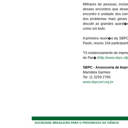
Milhares de pessoas, inclui
desses encontros que dese
encontro e unidade dos cie
dos problemas mais gerais 
discutir as grandes quest
como um todo.
A primeira reuni�o da SBPC
Paulo, reuniu 104 participa
*O credenciamento de impren
do Par� (
http://www.sbpc.ufp
SBPC - Assessoria de Imp
Maristela Garmes
Tel. 11 3259 2766
www.sbpcnet.org.br
SOCIEDADE BRASILEIRA PARA O PROGRESSO DA CIÊNCIA