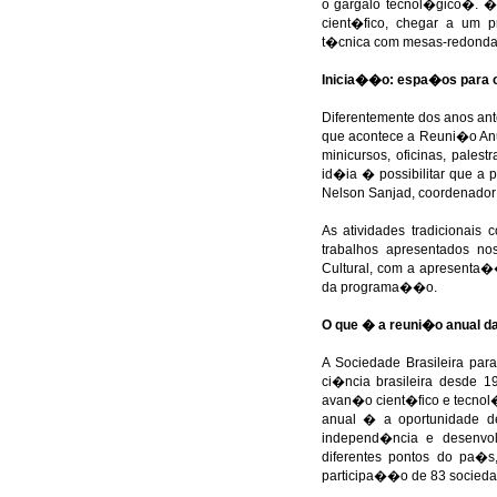
o gargalo tecnol�gico�. �
cient�fico, chegar a um
t�cnica com mesas-redondas
Inicia��o: espa�os para o
Diferentemente dos anos an
que acontece a Reuni�o Anu
minicursos, oficinas, pales
id�ia � possibilitar que a
Nelson Sanjad, coordenador
As atividades tradicionai
trabalhos apresentados n
Cultural, com a apresenta�
da programa��o.
O que � a reuni�o anual 
A Sociedade Brasileira pa
ci�ncia brasileira desde 
avan�o cient�fico e tecnol�
anual � a oportunidade d
independ�ncia e desenvol
diferentes pontos do pa�s
participa��o de 83 socieda