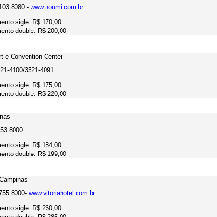
2103 8080 -
www.noumi.com.br
ento sigle: R$ 170,00
ento double: R$ 200,00
rt e Convention Center
521-4100/3521-4091
ento sigle: R$ 175,00
ento double: R$ 220,00
nas
753 8000
ento sigle: R$ 184,00
ento double: R$ 199,00
l Campinas
3755 8000-
www.vitoriahotel.com.br
ento sigle: R$ 260,00
ento double: R$ 285,00