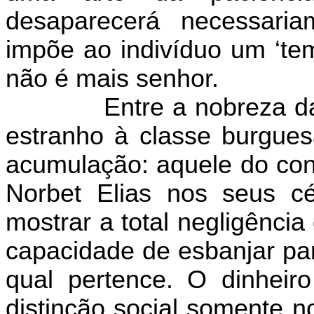
desaparecerá necessari
impõe ao indivíduo um ‘tem
não é mais senhor.
Entre a nobreza d
estranho à classe burguesa
acumulação: aquele do con
Norbet Elias nos seus c
mostrar a total negligênci
capacidade de esbanjar par
qual pertence. O dinheir
distinção social somente n