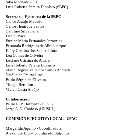
Sibá Machado (CD)
Luiz Roberto Pereira Dionísio (SBPC)
Secretaría Ejecutiva de la SBPC
Carlos Araújo Macedo
Carlos Henrique Santos
Caroline Silva Felix
Daniel Pires
Eunice Maria Fernandes Personini
Fernanda Rodrigues de Albuquerque
Kelly Cristina dos Santos Lima
Léa Gomes de Oliveira
Luciane Cristina do Amaral
Luiz Roberto Pereira Dionísio
Maria Regina Valle dos Santos Andrade
Natália de Freitas Lins
Paulo Sérgio de Oliveira
Thiago Bertolotti
Vivian Costa Araújo
Colaboración
Paulo R. P. Hofmann (UFSC)
Jorge A. N. Cardoso (UNISUL)
COMISIÓN EJECUTIVA LOCAL - UFAC
Margarida Aquino - Coordinadora
Alexandre Hid – Coordinador Adjunto