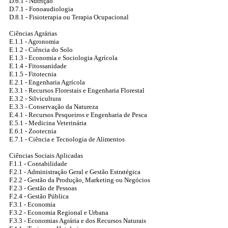
D.6.1 - Nutrição
D.7.1 - Fonoaudiologia
D.8.1 - Fisioterapia ou Terapia Ocupacional
Ciências Agrárias
E.1.1 - Agronomia
E.1.2 - Ciência do Solo
E.1.3 - Economia e Sociologia Agrícola
E.1.4 - Fitossanidade
E.1.5 - Fitotecnia
E.2.1 - Engenharia Agrícola
E.3.1 - Recursos Florestais e Engenharia Florestal
E.3.2 - Silvicultura
E.3.3 - Conservação da Natureza
E.4.1 - Recursos Pesqueiros e Engenharia de Pesca
E.5.1 - Medicina Veterinária
E.6.1 - Zootecnia
E.7.1 - Ciência e Tecnologia de Alimentos
Ciências Sociais Aplicadas
F.1.1 - Contabilidade
F.2.1 - Administração Geral e Gestão Estratégica
F.2.2 - Gestão da Produção, Marketing ou Negócios
F.2.3 - Gestão de Pessoas
F.2.4 - Gestão Pública
F.3.1 - Economia
F.3.2 - Economia Regional e Urbana
F.3.3 - Economias Agrária e dos Recursos Naturais