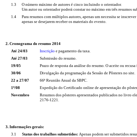
1.3
O número máximo de autores é cinco incluindo o orientador.
Um autor ou orientador poderá constar no máximo em três resumos su
1.4
Para resumos com múltiplos autores, apenas um necessita se inscrever 
apenas se desejarem receber os materiais do evento.
2. Cronograma do resumo 2014
Até 24/03
Inscrição
e pagamento da taxa.
Até 27/03
Submissão do resumo.
19/05
Prazo de resposta da análise do resumo. O aceite ou recusa
30/06
Divulgação da programação da Sessão de Pôsteres no site.
22 a 27/07
66ª Reunião Anual da SBPC.
1º/08
Expedição do Certificado online de apresentação do pôste
Novembro
Resumos dos pôsteres apresentados publicados no livro ele
2176-1221.
3. Informações gerais:
3.1
Status dos trabalhos submetidos:
Apenas podem ser submetidos resum