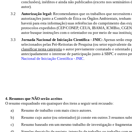
conclusões), inéditos e ainda não publicados (exceto nos seminários de
autor).
3.2
Autorização legal:
Recomendamos que os trabalhos que necessitem c
autorizações junto a Comitês de Ética ou Órgãos Ambientais, tenham
haverá para esta informação) suas referências do cumprimento das exi
protocolos expedidos (CEP/CONEP, CEUA, IBAMA, ICMBio, CGEN, I
autor busque instruções com o orientador ou por meio de sua instituiç
3.3
Jornada Nacional de Iniciação Científica - JNIC:
Apenas serão enq
selecionados pelas Pró-Reitorias de Pesquisa (ou setor equivalente da 
classificar nesta categoria
o autor previamente contatado e orientado pe
antecipadamente o interesse de participação junto à SBPC e outros 
Nacional de Iniciação Científica - JNIC
.
4. Resumos que NÃO serão aceitos
O resumo enquadrado em quaisquer dos itens a seguir será recusado:
a)
Resumo de trabalho com mais cinco autores.
b)
Resumo cujo autor (ou orientador) já conste em outros 3 resumos subm
c)
Resumo baseado em um mesmo trabalho de investigação e fragmentad
d)
Simples descrição de projeto, intenção de trabalho ou trabalho com re