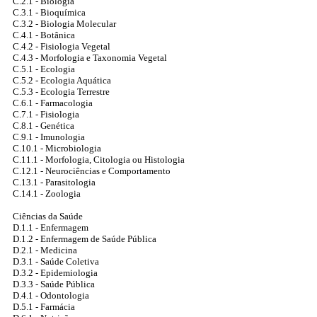
C.2.1 - Biologia
C.3.1 - Bioquímica
C.3.2 - Biologia Molecular
C.4.1 - Botânica
C.4.2 - Fisiologia Vegetal
C.4.3 - Morfologia e Taxonomia Vegetal
C.5.1 - Ecologia
C.5.2 - Ecologia Aquática
C.5.3 - Ecologia Terrestre
C.6.1 - Farmacologia
C.7.1 - Fisiologia
C.8.1 - Genética
C.9.1 - Imunologia
C.10.1 - Microbiologia
C.11.1 - Morfologia, Citologia ou Histologia
C.12.1 - Neurociências e Comportamento
C.13.1 - Parasitologia
C.14.1 - Zoologia
Ciências da Saúde
D.1.1 - Enfermagem
D.1.2 - Enfermagem de Saúde Pública
D.2.1 - Medicina
D.3.1 - Saúde Coletiva
D.3.2 - Epidemiologia
D.3.3 - Saúde Pública
D.4.1 - Odontologia
D.5.1 - Farmácia