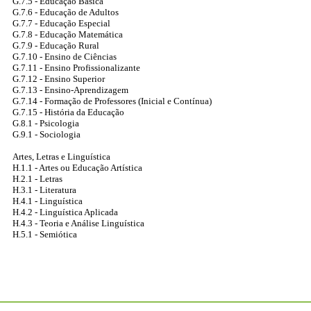
G.7.5 - Educação Básica
G.7.6 - Educação de Adultos
G.7.7 - Educação Especial
G.7.8 - Educação Matemática
G.7.9 - Educação Rural
G.7.10 - Ensino de Ciências
G.7.11 - Ensino Profissionalizante
G.7.12 - Ensino Superior
G.7.13 - Ensino-Aprendizagem
G.7.14 - Formação de Professores (Inicial e Contínua)
G.7.15 - História da Educação
G.8.1 - Psicologia
G.9.1 - Sociologia
Artes, Letras e Linguística
H.1.1 - Artes ou Educação Artística
H.2.1 - Letras
H.3.1 - Literatura
H.4.1 - Linguística
H.4.2 - Linguística Aplicada
H.4.3 - Teoria e Análise Linguística
H.5.1 - Semiótica