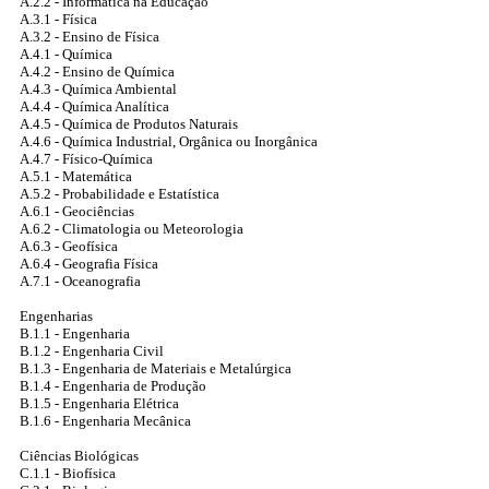
A.2.2 - Informática na Educação
A.3.1 - Física
A.3.2 - Ensino de Física
A.4.1 - Química
A.4.2 - Ensino de Química
A.4.3 - Química Ambiental
A.4.4 - Química Analítica
A.4.5 - Química de Produtos Naturais
A.4.6 - Química Industrial, Orgânica ou Inorgânica
A.4.7 - Físico-Química
A.5.1 - Matemática
A.5.2 - Probabilidade e Estatística
A.6.1 - Geociências
A.6.2 - Climatologia ou Meteorologia
A.6.3 - Geofísica
A.6.4 - Geografia Física
A.7.1 - Oceanografia
Engenharias
B.1.1 - Engenharia
B.1.2 - Engenharia Civil
B.1.3 - Engenharia de Materiais e Metalúrgica
B.1.4 - Engenharia de Produção
B.1.5 - Engenharia Elétrica
B.1.6 - Engenharia Mecânica
Ciências Biológicas
C.1.1 - Biofísica