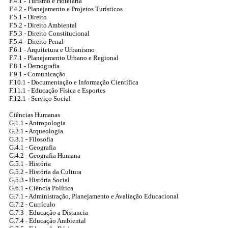
F.4.1 - Turismo e Hotelaria
F.4.2 - Planejamento e Projetos Turísticos
F.5.1 - Direito
F.5.2 - Direito Ambiental
F.5.3 - Direito Constitucional
F.5.4 - Direito Penal
F.6.1 - Arquitetura e Urbanismo
F.7.1 - Planejamento Urbano e Regional
F.8.1 - Demografia
F.9.1 - Comunicação
F.10.1 - Documentação e Informação Científica
F.11.1 - Educação Física e Esportes
F.12.1 - Serviço Social
Ciências Humanas
G.1.1 - Antropologia
G.2.1 - Arqueologia
G.3.1 - Filosofia
G.4.1 - Geografia
G.4.2 - Geografia Humana
G.5.1 - História
G.5.2 - História da Cultura
G.5.3 - História Social
G.6.1 - Ciência Política
G.7.1 - Administração, Planejamento e Avaliação Educacional
G.7.2 - Currículo
G.7.3 - Educação a Distancia
G.7.4 - Educação Ambiental