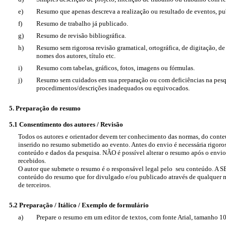
e)
Resumo que apenas descreva a realização ou resultado de eventos, pub
f)
Resumo de trabalho já publicado.
g)
Resumo de revisão bibliográfica.
h)
Resumo sem rigorosa revisão gramatical, ortográfica, de digitação, de
nomes dos autores, título etc.
i)
Resumo com tabelas, gráficos, fotos, imagens ou fórmulas.
j)
Resumo sem cuidados em sua preparação ou com deficiências na pesq
procedimentos/descrições inadequados ou equivocados.
5. Preparação do resumo
5.1
Consentimento dos autores / Revisão
Todos os autores e orientador devem ter conhecimento das normas, do cont
inserido no resumo submetido ao evento. Antes do envio é necessária rigoros
conteúdo e dados da pesquisa. NÃO é possível alterar o resumo após o envi
recebidos.
O autor que submete o resumo é o responsável legal pelo seu conteúdo. A S
conteúdo do resumo que for divulgado e/ou publicado através de qualquer 
de terceiros.
5.2
Preparação / Itálico / Exemplo de formulário
a)
Prepare o resumo em um editor de textos, com fonte Arial, tamanho 1