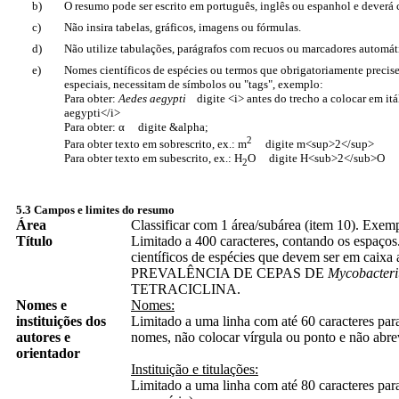
b)
O resumo pode ser escrito em português, inglês ou espanhol e deverá 
c)
Não insira tabelas, gráficos, imagens ou fórmulas.
d)
Não utilize tabulações, parágrafos com recuos ou marcadores automát
e)
Nomes científicos de espécies ou termos que obrigatoriamente precisem
especiais, necessitam de símbolos ou "tags", exemplo:
Para obter:
Aedes aegypti
digite <i> antes do trecho a colocar em itá
aegypti</i>
Para obter: α digite &alpha;
2
Para obter texto em sobrescrito, ex.: m
digite m<sup>2</sup>
Para obter texto em subescrito, ex.: H
O digite H<sub>2</sub>O
2
5.3 Campos e limites do resumo
Área
Classificar com 1 área/subárea (item 10). Exemp
Título
Limitado a 400 caracteres, contando os espaços
científicos de espécies que devem ser em caixa a
PREVALÊNCIA DE CEPAS DE
Mycobacteri
TETRACICLINA.
Nomes e
Nomes:
instituições dos
Limitado a uma linha com até 60 caracteres par
autores e
nomes, não colocar vírgula ou ponto e não abrev
orientador
Instituição e titulações
:
Limitado a uma linha com até 80 caracteres para c