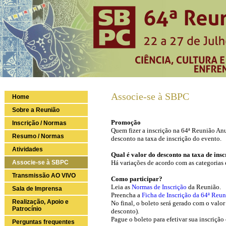
Associe-se à SBPC
Home
Sobre a Reunião
Promoção
Inscrição / Normas
Quem fizer a inscrição na 64ª Reunião Anu
Resumo / Normas
desconto na taxa de inscrição do evento.
Atividades
Qual é valor do desconto na taxa de ins
Associe-se à SBPC
Há variações de acordo com as categorias 
Transmissão AO VIVO
Como participar?
Leia as
Normas de Inscrição
da Reunião.
Sala de Imprensa
Preencha a
Ficha de Inscrição da 64ª Reu
Realização, Apoio e
No final, o boleto será gerado com o valor
Patrocínio
desconto).
Pague o boleto para efetivar sua inscrição
Perguntas frequentes