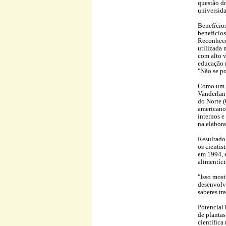
questão d
universida
Benefícios
benefícios
Reconhecen
utilizada 
com alto v
educação n
"Não se po
Como um e
Vanderlan 
do Norte (
americanos
internos e
na elabora
Resultado
os cientis
em 1994, 
alimentíci
"Isso most
desenvolvi
saberes tr
Potencial 
de plantas
científic