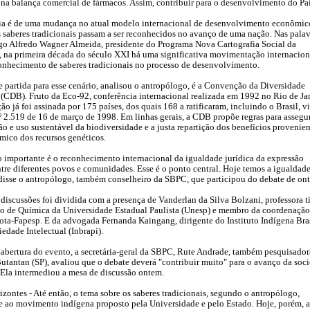
 na balança comercial de fármacos. Assim, contribuir para o desenvolvimento do Paí
ia é de uma mudança no atual modelo internacional de desenvolvimento econômic
 saberes tradicionais passam a ser reconhecidos no avanço de uma nação. Nas palav
go Alfredo Wagner Almeida, presidente do Programa Nova Cartografia Social da
 na primeira década do século XXI há uma significativa movimentação internacion
onhecimento de saberes tradicionais no processo de desenvolvimento.
 partida para esse cenário, analisou o antropólogo, é a Convenção da Diversidade
(CDB). Fruto da Eco-92, conferência internacional realizada em 1992 no Rio de Ja
o já foi assinada por 175 países, dos quais 168 a ratificaram, incluindo o Brasil, v
 2.519 de 16 de março de 1998. Em linhas gerais, a CDB propõe regras para assegur
o e uso sustentável da biodiversidade e a justa repartição dos benefícios provenie
mico dos recursos genéticos.
 importante é o reconhecimento internacional da igualdade jurídica da expressão
ntre diferentes povos e comunidades. Esse é o ponto central. Hoje temos a igualdad
 disse o antropólogo, também conselheiro da SBPC, que participou do debate de on
discussões foi dividida com a presença de Vanderlan da Silva Bolzani, professora ti
uto de Química da Universidade Estadual Paulista (Unesp) e membro da coordenaçã
ota-Fapesp. E da advogada Fernanda Kaingang, dirigente do Instituto Indígena Bras
iedade Intelectual (Inbrapi).
 abertura do evento, a secretária-geral da SBPC, Rute Andrade, também pesquisador
Butantan (SP), avaliou que o debate deverá "contribuir muito" para o avanço da soc
. Ela intermediou a mesa de discussão ontem.
zontes - Até então, o tema sobre os saberes tradicionais, segundo o antropólogo,
e ao movimento indígena proposto pela Universidade e pelo Estado. Hoje, porém, a