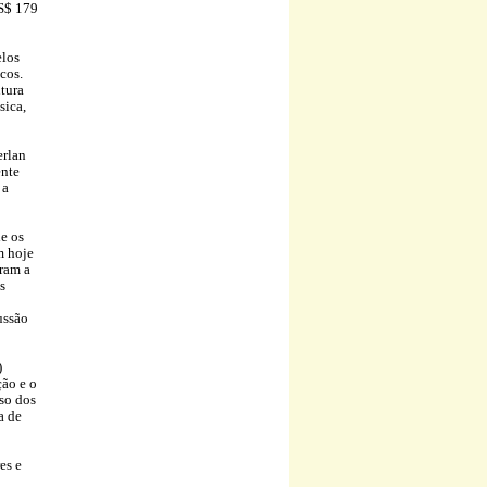
US$ 179
elos
cos.
tura
sica,
erlan
ente
 a
de os
m hoje
ram a
s
ussão
)
ção e o
so dos
a de
es e