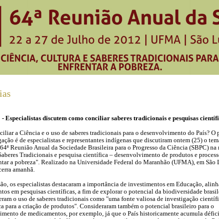
ias
- Especialistas discutem como conciliar saberes tradicionais e pesquisas científ
liar a Ciência e o uso de saberes tradicionais para o desenvolvimento do País? O
gação é de especialistas e representantes indígenas que discutiram ontem (25) o tem
 64ª Reunião Anual da Sociedade Brasileira para o Progresso da Ciência (SBPC) na
aberes Tradicionais e pesquisa científica – desenvolvimento de produtos e process
entar a pobreza". Realizado na Universidade Federal do Maranhão (UFMA), em São L
cerra amanhã.
ão, os especialistas destacaram a importância de investimentos em Educação, alinh
tos em pesquisas científicas, a fim de explorar o potencial da biodiversidade brasil
am o uso de saberes tradicionais como "uma fonte valiosa de investigação científi
a para a criação de produtos". Consideraram também o potencial brasileiro para o
imento de medicamentos, por exemplo, já que o País historicamente acumula défici