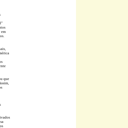
s
l"
utos
e em
os.
ais,
mérica
os
ente
ou que
Assim,
os
s
rivados
isa
os