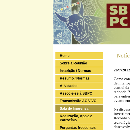
Notíc
Home
Sobre a Reunião
26/7/2012 
Inscrição / Normas
Resumo / Normas
Como conci
de interro
Atividades
central da
redonda "S
Associe-se à SBPC
para enfr
evento en
Transmissão AO VIVO
Sala de Imprensa
Na discuss
investimen
Realização, Apoio e
Reconhecer
Patrocínio
tecnológic
desenvolv
Perguntas frequentes