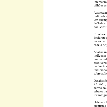
internacio
bilhões es
A apresent
índios da
Um exempl
de Tubocur
por Griffi
Com base 
declarou q
maior do q
cadeia de 
Análise in
indígenas 
por mais d
biodiversi
conhecime
tradicion
sobre apli
Desafios b
2.186-16, 
acesso ao 
saberes tr
tecnologia
O debate f
cientistas