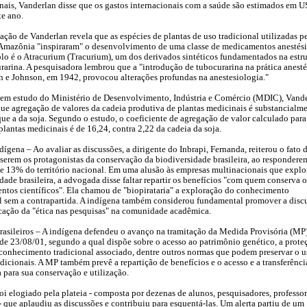
nais, Vanderlan disse que os gastos internacionais com a saúde são estimados em 
te ano.
ação de Vanderlan revela que as espécies de plantas de uso tradicional utilizadas p
 Amazônia "inspiraram" o desenvolvimento de uma classe de medicamentos anestési
o é o Atracurium (Tracurium), um dos derivados sintéticos fundamentados na estru
arina. A pesquisadora lembrou que a "introdução de tubocurarina na prática anesté
th e Johnson, em 1942, provocou alterações profundas na anestesiologia."
em estudo do Ministério de Desenvolvimento, Indústria e Comércio (MDIC), Vand
ue agregação de valores da cadeia produtiva de plantas medicinais é substancialm
ue a da soja. Segundo o estudo, o coeficiente de agregação de valor calculado para
plantas medicinais é de 16,24, contra 2,22 da cadeia da soja.
dígena – Ao avaliar as discussões, a dirigente do Inbrapi, Fernanda, reiterou o fato 
serem os protagonistas da conservação da biodiversidade brasileira, ao respondere
e 13% do território nacional. Em uma alusão às empresas multinacionais que explo
dade brasileira, a advogada disse faltar repartir os benefícios "com quem conserva o
ntos científicos". Ela chamou de "biopirataria" a exploração do conhecimento
al sem a contrapartida. A indígena também considerou fundamental promover a disc
cação da "ética nas pesquisas" na comunidade acadêmica.
rasileiros – A indígena defendeu o avanço na tramitação da Medida Provisória (MP
de 23/08/01, segundo a qual dispõe sobre o acesso ao patrimônio genético, a prote
conhecimento tradicional associado, dentre outros normas que podem preservar o u
adicionais. A MP também prevê a repartição de benefícios e o acesso e a transferênci
 para sua conservação e utilização.
oi elogiado pela plateia - composta por dezenas de alunos, pesquisadores, professor
 - que aplaudiu as discussões e contribuiu para esquentá-las. Um alerta partiu de um