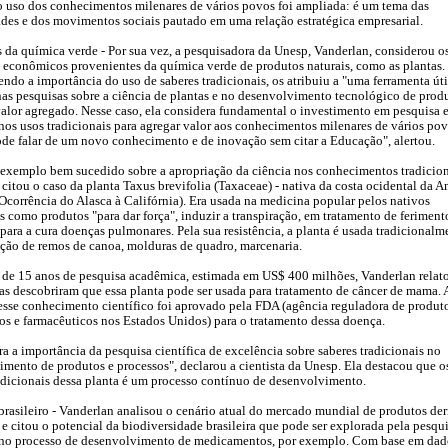
o uso dos conhecimentos milenares de vários povos foi ampliada: é um tema das
des e dos movimentos sociais pautado em uma relação estratégica empresarial.
 da química verde - Por sua vez, a pesquisadora da Unesp, Vanderlan, considerou o
 econômicos provenientes da química verde de produtos naturais, como as plantas.
do a importância do uso de saberes tradicionais, os atribuiu a "uma ferramenta úti
nas pesquisas sobre a ciência de plantas e no desenvolvimento tecnológico de prod
alor agregado. Nesse caso, ela considera fundamental o investimento em pesquisa 
os usos tradicionais para agregar valor aos conhecimentos milenares de vários pov
de falar de um novo conhecimento e de inovação sem citar a Educação", alertou.
xemplo bem sucedido sobre a apropriação da ciência nos conhecimentos tradicion
citou o caso da planta Taxus brevifolia (Taxaceae) - nativa da costa ocidental da A
Ocorrência do Alasca à Califórnia). Era usada na medicina popular pelos nativos
 como produtos "para dar força", induzir a transpiração, em tratamento de feriment
 para a cura doenças pulmonares. Pela sua resistência, a planta é usada tradicionalm
ção de remos de canoa, molduras de quadro, marcenaria.
 de 15 anos de pesquisa acadêmica, estimada em US$ 400 milhões, Vanderlan relat
tas descobriram que essa planta pode ser usada para tratamento de câncer de mama. 
esse conhecimento científico foi aprovado pela FDA (agência reguladora de produt
os e farmacêuticos nos Estados Unidos) para o tratamento dessa doença.
ra a importância da pesquisa científica de excelência sobre saberes tradicionais no
mento de produtos e processos", declarou a cientista da Unesp. Ela destacou que o
adicionais dessa planta é um processo contínuo de desenvolvimento.
brasileiro - Vanderlan analisou o cenário atual do mercado mundial de produtos de
 e citou o potencial da biodiversidade brasileira que pode ser explorada pela pesqu
a no processo de desenvolvimento de medicamentos, por exemplo. Com base em dad