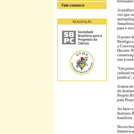
bilionário
Fale conosco
A tendênc
vez que os
antropólo
REALIZAÇÃO
Amazônia,
para o rec
O ponto de
Biológica 
a Convençã
Decreto Nº
conservaçã
uso econô
"Um ponto
cultural e
jurídica",
A mesa de 
do Instit
Projeto Bi
para Propr
Ao fazer a
Instituto 
brasileira
Novos hori
limitava-s