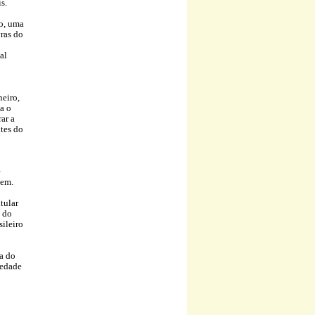
s.
o, uma
ras do
al
neiro,
ia o
ar a
ntes do
e
tem.
tular
o do
ileiro
a do
iedade