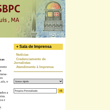
+ Sala de Imprensa
Notícias
Credenciamento de
icas
Jornalistas
 ponto
Atendimento à Imprensa
a
 mesa-
os
uís, o
ados a
eira.
ca e
t