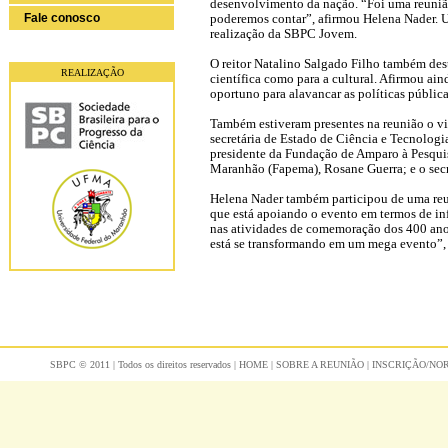
desenvolvimento da nação. “Foi uma reunião 
Fale conosco
poderemos contar”, afirmou Helena Nader. Um
realização da SBPC Jovem.
O reitor Natalino Salgado Filho também des
REALIZAÇÃO
científica como para a cultural. Afirmou ai
oportuno para alavancar as políticas públic
Também estiveram presentes na reunião o vi
secretária de Estado de Ciência e Tecnologi
presidente da Fundação de Amparo à Pesqui
Maranhão (Fapema), Rosane Guerra; e o secr
Helena Nader também participou de uma reun
que está apoiando o evento em termos de inf
nas atividades de comemoração dos 400 ano
está se transformando em um mega evento”, 
SBPC © 2011 | Todos os direitos reservados |
HOME
|
SOBRE A REUNIÃO
|
INSCRIÇÃO/N