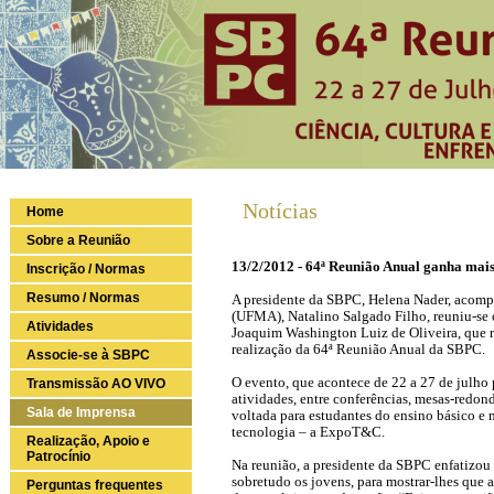
Notícias
Home
Sobre a Reunião
13/2/2012 - 64ª Reunião Anual ganha mai
Inscrição / Normas
Resumo / Normas
A presidente da SBPC, Helena Nader, acomp
(UFMA), Natalino Salgado Filho, reuniu-se
Atividades
Joaquim Washington Luiz de Oliveira, que 
realização da 64ª Reunião Anual da SBPC.
Associe-se à SBPC
O evento, que acontece de 22 a 27 de julh
Transmissão AO VIVO
atividades, entre conferências, mesas-redo
Sala de Imprensa
voltada para estudantes do ensino básico e
tecnologia – a ExpoT&C.
Realização, Apoio e
Patrocínio
Na reunião, a presidente da SBPC enfatizou 
sobretudo os jovens, para mostrar-lhes que a
Perguntas frequentes